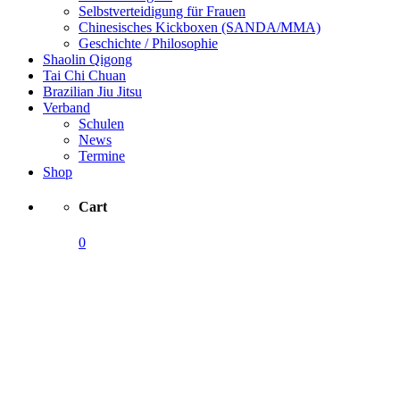
Selbstverteidigung für Frauen
Chinesisches Kickboxen (SANDA/MMA)
Geschichte / Philosophie
Shaolin Qigong
Tai Chi Chuan
Brazilian Jiu Jitsu
Verband
Schulen
News
Termine
Shop
Cart
0