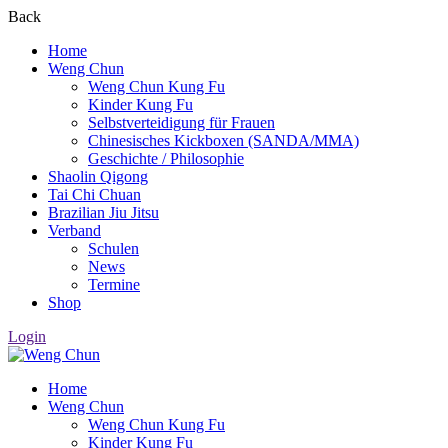
Back
Home
Weng Chun
Weng Chun Kung Fu
Kinder Kung Fu
Selbstverteidigung für Frauen
Chinesisches Kickboxen (SANDA/MMA)
Geschichte / Philosophie
Shaolin Qigong
Tai Chi Chuan
Brazilian Jiu Jitsu
Verband
Schulen
News
Termine
Shop
Login
Home
Weng Chun
Weng Chun Kung Fu
Kinder Kung Fu