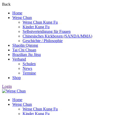
Back
Home
Weng Chun
Weng Chun Kung Fu
Kinder Kung Fu
Selbstverteidigung für Frauen
Chinesisches Kickboxen (SANDA/MMA)
Geschichte / Philosophie
Shaolin Qigong
Tai Chi Chuan
Brazilian Jiu Jitsu
Verband
Schulen
News
Termine
Shop
Login
Home
Weng Chun
Weng Chun Kung Fu
Kinder Kung Fu