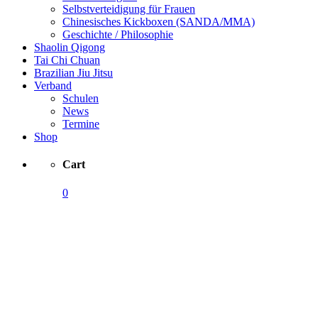
Selbstverteidigung für Frauen
Chinesisches Kickboxen (SANDA/MMA)
Geschichte / Philosophie
Shaolin Qigong
Tai Chi Chuan
Brazilian Jiu Jitsu
Verband
Schulen
News
Termine
Shop
Cart
0