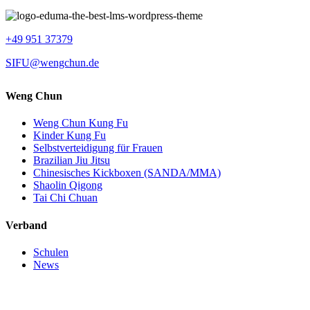
+49 951 37379
SIFU@wengchun.de
Weng Chun
Weng Chun Kung Fu
Kinder Kung Fu
Selbstverteidigung für Frauen
Brazilian Jiu Jitsu
Chinesisches Kickboxen (SANDA/MMA)
Shaolin Qigong
Tai Chi Chuan
Verband
Schulen
News