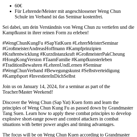
60€
Für Lehrende/Meister mit angeschlossener Weng Chun
Schule im Verband ist das Seminar kostenfrei.
Sei dabei, um dein Verständnis von Weng Chun zu vertiefen und die
Kampfkunst in ihrer reinen Form zu erleben!
#WengChunKungFu #SapYatKuen #LehrerMeisterSeminar
#GroßmeisterAndreasHoffmann #Kampfprinzipien
#Kraftentwicklung #Kurzdistanzkraft #GroßmeisterPakCheung
#HongKongVersion #TaamFamilie #Kampfkunsterleben
#TraditionBewahren #LehrenUndLernen #Seminar
#WengChunVerband #Bewegungskunst #Selbstverteidigung
#Kampfsport #InvestiereInDichSelbst
Join us on January 14, 2024, for a seminar as part of the
Teacher/Master Weekend!
Discover the Weng Chun (Sap Yat) Kuen form and learn the
principles of Weng Chun Kung Fu as passed down by Grandmaster
Tang Suen. Learn how to apply these combat principles to develop
explosive short-range power and control attackers in combat
situations with better power angles and timing advantages.
The focus will be on Weng Chun Kuen according to Grandmaster