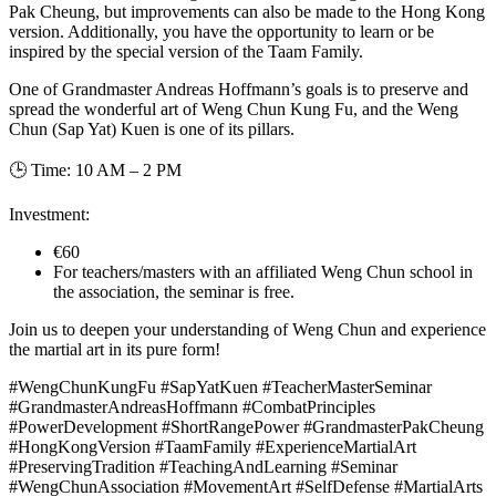
Pak Cheung, but improvements can also be made to the Hong Kong
version. Additionally, you have the opportunity to learn or be
inspired by the special version of the Taam Family.
One of Grandmaster Andreas Hoffmann’s goals is to preserve and
spread the wonderful art of Weng Chun Kung Fu, and the Weng
Chun (Sap Yat) Kuen is one of its pillars.
🕒 Time: 10 AM – 2 PM
Investment:
€60
For teachers/masters with an affiliated Weng Chun school in
the association, the seminar is free.
Join us to deepen your understanding of Weng Chun and experience
the martial art in its pure form!
#WengChunKungFu #SapYatKuen #TeacherMasterSeminar
#GrandmasterAndreasHoffmann #CombatPrinciples
#PowerDevelopment #ShortRangePower #GrandmasterPakCheung
#HongKongVersion #TaamFamily #ExperienceMartialArt
#PreservingTradition #TeachingAndLearning #Seminar
#WengChunAssociation #MovementArt #SelfDefense #MartialArts