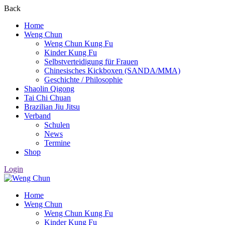
Back
Home
Weng Chun
Weng Chun Kung Fu
Kinder Kung Fu
Selbstverteidigung für Frauen
Chinesisches Kickboxen (SANDA/MMA)
Geschichte / Philosophie
Shaolin Qigong
Tai Chi Chuan
Brazilian Jiu Jitsu
Verband
Schulen
News
Termine
Shop
Login
Home
Weng Chun
Weng Chun Kung Fu
Kinder Kung Fu