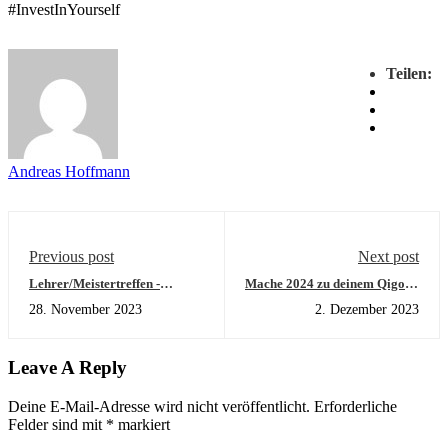
#InvestInYourself
Teilen:
Andreas Hoffmann
Previous post
Next post
Lehrer/Meistertreffen -
Mache 2024 zu deinem Qigong
Beginne das Jahr 2024
Jahr! Werde zertifizierter
28. November 2023
2. Dezember 2023
gemeinsam
Qigong Trainer!
Leave A Reply
Deine E-Mail-Adresse wird nicht veröffentlicht.
Erforderliche
Felder sind mit
*
markiert