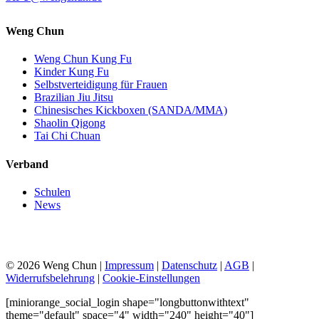
Weng Chun
Weng Chun Kung Fu
Kinder Kung Fu
Selbstverteidigung für Frauen
Brazilian Jiu Jitsu
Chinesisches Kickboxen (SANDA/MMA)
Shaolin Qigong
Tai Chi Chuan
Verband
Schulen
News
© 2026 Weng Chun |
Impressum
|
Datenschutz
|
AGB
|
Widerrufsbelehrung
|
Cookie-Einstellungen
[miniorange_social_login shape="longbuttonwithtext"
theme="default" space="4" width="240" height="40"]