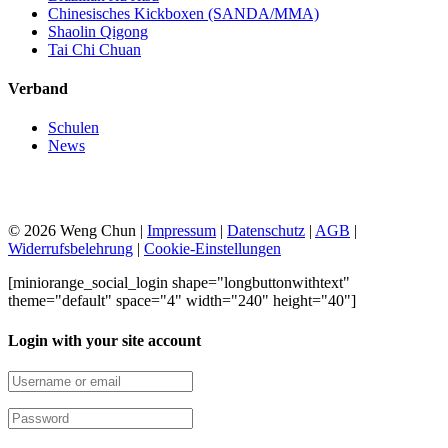
Chinesisches Kickboxen (SANDA/MMA)
Shaolin Qigong
Tai Chi Chuan
Verband
Schulen
News
© 2026 Weng Chun |
Impressum
|
Datenschutz
|
AGB
|
Widerrufsbelehrung
|
Cookie-Einstellungen
[miniorange_social_login shape="longbuttonwithtext"
theme="default" space="4" width="240" height="40"]
Login with your site account