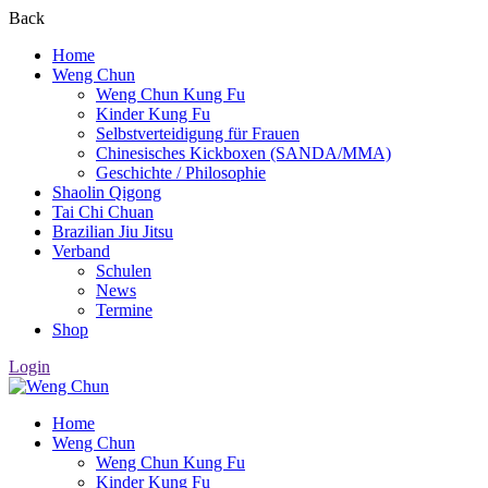
Back
Home
Weng Chun
Weng Chun Kung Fu
Kinder Kung Fu
Selbstverteidigung für Frauen
Chinesisches Kickboxen (SANDA/MMA)
Geschichte / Philosophie
Shaolin Qigong
Tai Chi Chuan
Brazilian Jiu Jitsu
Verband
Schulen
News
Termine
Shop
Login
Home
Weng Chun
Weng Chun Kung Fu
Kinder Kung Fu