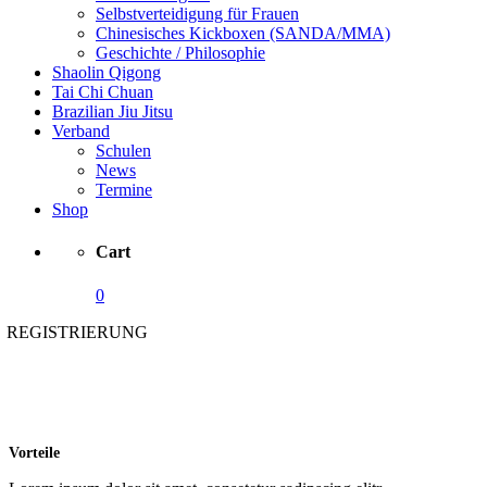
Selbstverteidigung für Frauen
Chinesisches Kickboxen (SANDA/MMA)
Geschichte / Philosophie
Shaolin Qigong
Tai Chi Chuan
Brazilian Jiu Jitsu
Verband
Schulen
News
Termine
Shop
Cart
0
REGISTRIERUNG
Vorteile