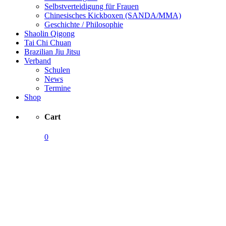
Selbstverteidigung für Frauen
Chinesisches Kickboxen (SANDA/MMA)
Geschichte / Philosophie
Shaolin Qigong
Tai Chi Chuan
Brazilian Jiu Jitsu
Verband
Schulen
News
Termine
Shop
Cart
0